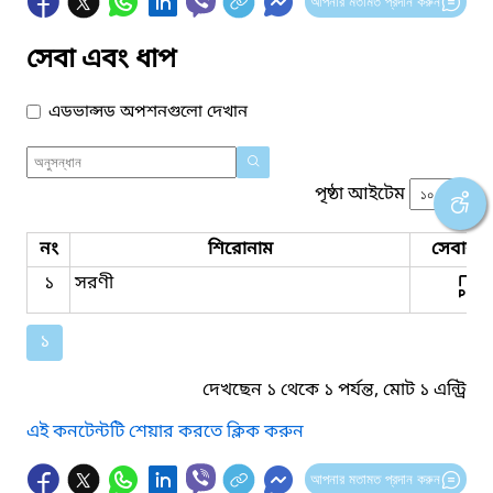
আপনার মতামত প্রদান করুন
সেবা এবং ধাপ
এডভান্সড অপশনগুলো দেখান
পৃষ্ঠা আইটেম
নং
শিরোনাম
সেবার ধ
১
সরণী
১
দেখছেন ১ থেকে ১ পর্যন্ত, মোট ১ এন্ট্রি
এই কনটেন্টটি শেয়ার করতে ক্লিক করুন
আপনার মতামত প্রদান করুন