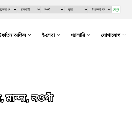
দেখুন
র্ধ্বতন অফিস
ই-সেবা
গ্যালারি
যোগাযোগ
মান্দা, নওগাঁ