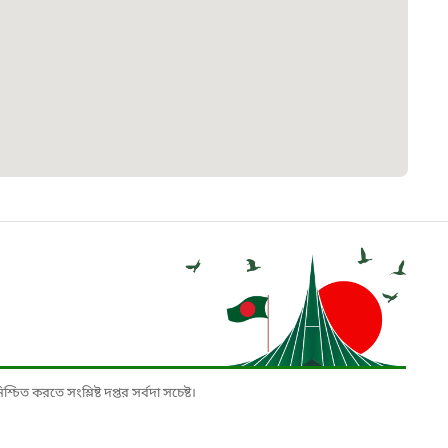
 সেবা
৮
়তা লাইন
০৯
র্মচারী কল্যাণ বোর্ড হটলাইন
০৮৮৮৮৮৮৮
নিয়ন্ত্রণ হটলাইন
১৩
চিত করতে সংশ্লিষ্ট দপ্তর সর্বদা সচেষ্ট।
যন্তরীণ নৌ-পরিবহন হটলাইন