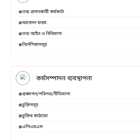
তথ্য প্রদানকারী কর্মকর্তা
আবেদন ফরম
তথ্য আইন ও বিধিমালা
নির্দেশিকাসমূহ
কর্মসম্পাদন ব্যবস্থাপনা
প্রজ্ঞাপন/পরিপত্র/নীতিমালা
চুক্তিসমূহ
চুক্তির কাঠামো
এপিএমএস