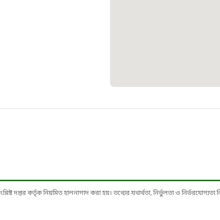
স্মার্ট ভূমি
১০৯
শিশু সহায
১৬১
বাংলাদেশ ক
০১৯
মাদকদ্রব্য 
১৬১
ষ্ট দপ্তর কর্তৃক নিয়মিত হালনাগাদ করা হয়। তথ্যের যথার্থতা, নির্ভুলতা ও নির্ভরযোগ্যতা নিশ্
জরুরী অভ্