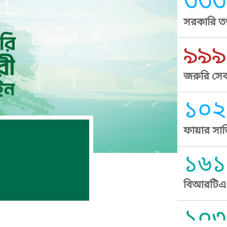
৩৩৩
সরকারি তথ
৯৯৯
জরুরি সেব
১০২
ফায়ার সার
১৬১
বিআরটিএ স
১০৩