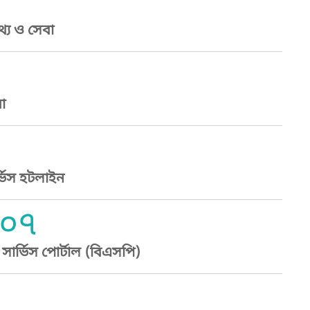
্য ও সেবা
া
্ভিস হটলাইন
০৭
ার্ভিস পোর্টাল (বিএসপি)